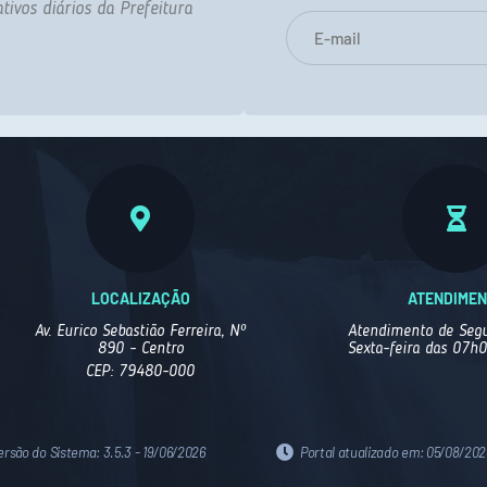
tivos diários da Prefeitura
LOCALIZAÇÃO
ATENDIME
Av. Eurico Sebastião Ferreira, Nº
Atendimento de Segu
890 - Centro
Sexta-feira das 07h
CEP: 79480-000
ersão do Sistema:
3.5.3 - 19/06/2026
Portal atualizado em:
05/08/2026