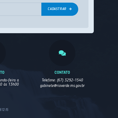
CADASTRAR
NTO
CONTATO
nda-feira a
Telefone: (67) 3292-1540
00 às 13h00
gabinete@rioverde.ms.gov.br
 12:15