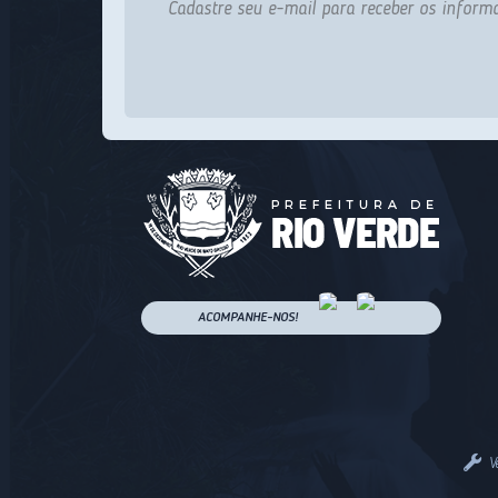
Cadastre seu e-mail para receber os informa
ACOMPANHE-NOS!
V