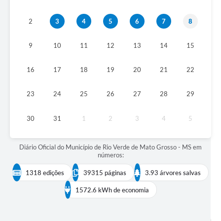
COVID 19
2
3
4
5
6
7
8
Festival da Canção Regional Cerrado do Pantanal
9
10
11
12
13
14
15
Editais
16
17
18
19
20
21
22
Contato
Diário Oficial MS
23
24
25
26
27
28
29
Galeria de Vídeos
30
31
1
2
3
4
5
Galeria de Fotos
Diário Oficial do Município de Rio Verde de Mato Grosso - MS em
Contratos
números:
Governo do Estado do Mato Grosso do Sul
1318 edições
39315 páginas
3.93 árvores salvas
Ouvidoria
1572.6 kWh de economia
Audiências Públicas