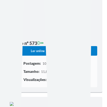
Edição nº 573
Ler online
Baixar
Postagem:
10/04/2024 às 22h47
Tamanho:
11,89 MB | 289 páginas
Visualizações:
414