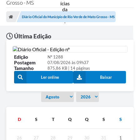
A Prefeitura
Grosso - MS
Secretarias
Diário Oficial do Município de Rio Verde de Mato Grosso - MS
Diário Oficial
Última Edição
Transparência
Sala do Empreendedor
Edição
Nº 1288
Postagem
07/08/2026 às 09h37
Transparência RPPS
Tamanho
875,86 KB | 14 páginas
Governança
Ler online
Baixar
AGETRAN
Legislação
LGPD - Lei Geral de Proteção de Dados
D
S
T
Q
Q
S
S
ITR
Conselhos Municipais
26
27
28
29
30
31
1