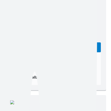
Edição nº 575
Ler online
Baixar
Postagem:
12/04/2024 às 13h46
Tamanho:
289,81 KB | 4 páginas
Visualizações:
298