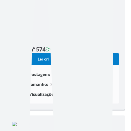
Edição nº 574
Ler online
Baixar
Postagem:
11/04/2024 às 13h45
Tamanho:
2,57 MB | 18 páginas
Visualizações:
316