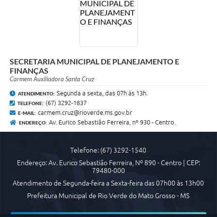
Transparência
Emprega
Enquete
SECRETARIA MUNICIPAL DE PLANEJAMENTO E
FINANÇAS
Jornal
Carmem Auxiliadora Santa Cruz
Agenda
Segunda a sexta, das 07h às 13h.
ATENDIMENTO:
(67) 3292-1837
TELEFONE:
SIC
carmem.cruz@rioverde.ms.gov.br
E-MAIL:
Av. Eurico Sebastião Ferreira, nº 930 - Centro.
ENDEREÇO:
Diário Oficial
Telefone: (67) 3292-1540
Endereço: Av. Eurico Sebastião Ferreira, Nº 890 - Centro | CEP:
79480-000
Atendimento de Segunda-feira a Sexta-feira das 07h00 às 13h00
Prefeitura Municipal de Rio Verde do Mato Grosso - MS