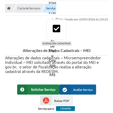
A Prefeitura
Carta de Serviços
Serviço
Secretarias
Atualizado em: 03/05/2026 às 21h23
Diário Oficial
Transparência
Sala do Empreendedor
ALTERAÇÕES CADASTRAIS
Alterações de Dados Cadastrais – MEI
Transparência RPPS
Alterações de dados cadastrais – Microempreendedor
Governança
Individual – MEI solicitado através do portal do MEI e
gov.br, o setor de fiscalização realiza a alteração
AGETRAN
cadastral através da REDESIM.
Legislação
Solicitar Serviço
Avaliar Serviço
LGPD - Lei Geral de Proteção de Dados
ITR
Baixar PDF
Serviço para:
CIDADÃO
Conselhos Municipais