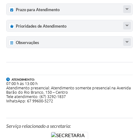
Arquivos para Download
Prazo para Atendimento
Carta de Serviços
Prioridades de Atendimento
Notícias
FAQ
Observações
ISSQNWEB/SIRA
Turismo
Obras
ATENDIMENTO:
07:00 h ás 13:00 h
Atendimento presencial: Atendimento somente presencial na Avenida
Projetos
Barão do Rio Branco, 150 – Centro
Tele atendimento: (67) 3292-1837
Contas Públicas
WhatsApp: 67 99600-5272
Links
Serviços Online
Serviço relacionado a secretaria:
Telefones Úteis