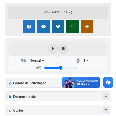
COVID 19
COMPARTILHAR
Festival da Canção Regional Cerrado do Pantanal
Editais
Contato
Diário Oficial MS
Galeria de Vídeos
Galeria de Fotos
Contratos
Formas de Solicitação
Governo do Estado do Mato Grosso do Sul
Documentação
Ouvidoria
Audiências Públicas
Custos