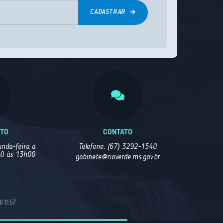
CADASTRAR
NTO
CONTATO
nda-feira a
Telefone: (67) 3292-1540
00 às 13h00
gabinete@rioverde.ms.gov.br
 11:57