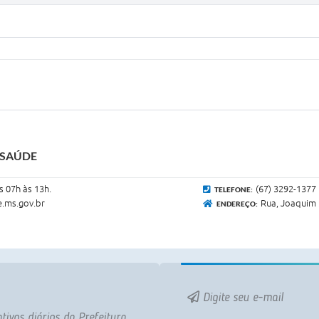
 SAÚDE
s 07h às 13h.
(67) 3292-1377
TELEFONE:
.ms.gov.br
Rua, Joaquim 
ENDEREÇO:
Digite seu e-mail
tivos diários da Prefeitura