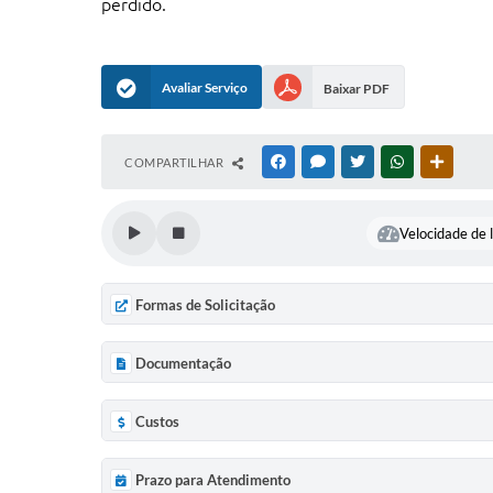
perdido.
Avaliar Serviço
Baixar PDF
COMPARTILHAR
FACEBOOK
MESSENGER
TWITTER
WHATSAPP
OUTRAS
Velocidade de l
Formas de Solicitação
Documentação
Custos
Prazo para Atendimento