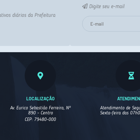
Digite seu e-mail
tivos diários da Prefeitura
LOCALIZAÇÃO
ATENDIME
Av. Eurico Sebastião Ferreira, Nº
Atendimento de Segu
890 - Centro
Sexta-feira das 07h
CEP: 79480-000