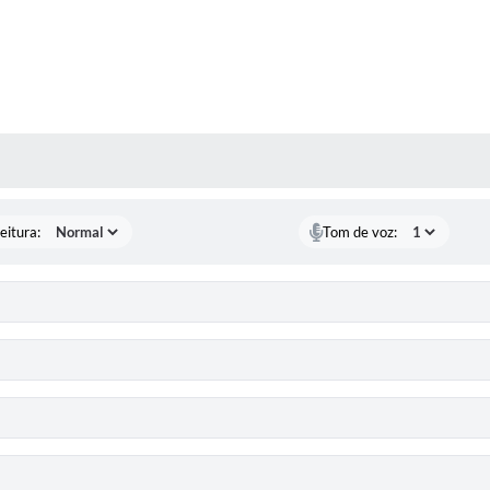
 MÍDIAS
eitura:
Tom de voz: