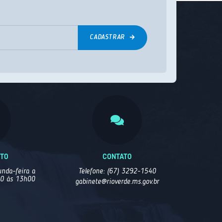
CADASTRAR
NTO
CONTATO
nda-feira a
Telefone: (67) 3292-1540
00 às 13h00
gabinete@rioverde.ms.gov.br