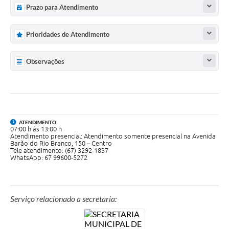
Arquivos para Download
Prazo para Atendimento
Carta de Serviços
Prioridades de Atendimento
Notícias
Observações
FAQ
ISSQNWEB/SIRA
Turismo
ATENDIMENTO:
Obras
07:00 h ás 13:00 h
Atendimento presencial: Atendimento somente presencial na Avenida
Barão do Rio Branco, 150 – Centro
Projetos
Tele atendimento: (67) 3292-1837
WhatsApp: 67 99600-5272
Contas Públicas
Links
Serviço relacionado a secretaria:
Serviços Online
Telefones Úteis