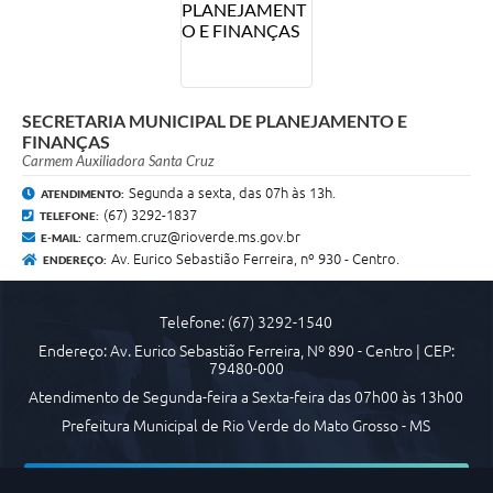
Transparência
Emprega
SECRETARIA MUNICIPAL DE PLANEJAMENTO E
Enquete
FINANÇAS
Carmem Auxiliadora Santa Cruz
Jornal
Segunda a sexta, das 07h às 13h.
ATENDIMENTO:
Agenda
(67) 3292-1837
TELEFONE:
carmem.cruz@rioverde.ms.gov.br
E-MAIL:
SIC
Av. Eurico Sebastião Ferreira, nº 930 - Centro.
ENDEREÇO:
Diário Oficial
Telefone: (67) 3292-1540
Endereço: Av. Eurico Sebastião Ferreira, Nº 890 - Centro | CEP:
79480-000
Atendimento de Segunda-feira a Sexta-feira das 07h00 às 13h00
Prefeitura Municipal de Rio Verde do Mato Grosso - MS