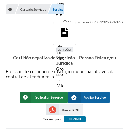
A Prefeitura
Carta de Serviços
Serviço
Secretarias
Atualizado em: 03/05/2026 às 16h59
Diário Oficial
Transparência
Sala do Empreendedor
CERTIDÕES
Certidão negativa de inscrição – Pessoa Física e/ou
Transparência RPPS
Jurídica
Governança
Emissão de certidão de inscrição municipal através da
central de atendimento.
AGETRAN
Legislação
Solicitar Serviço
Avaliar Serviço
LGPD - Lei Geral de Proteção de Dados
Baixar PDF
ITR
Serviço para:
CIDADÃO
Conselhos Municipais