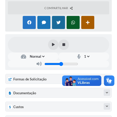
COVID 19
COMPARTILHAR
Festival da Canção Regional Cerrado do Pantanal
Editais
Contato
Diário Oficial MS
Galeria de Vídeos
Galeria de Fotos
Contratos
Formas de Solicitação
Governo do Estado do Mato Grosso do Sul
Documentação
Ouvidoria
Custos
Audiências Públicas