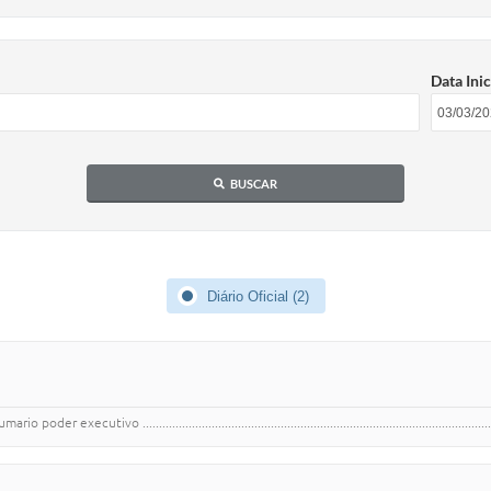
Data Inic
BUSCAR
Diário Oficial (2)
 ...............................................................................................................