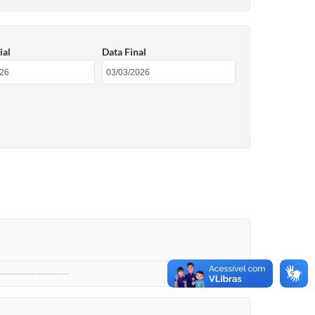
ial
Data Final
........................…