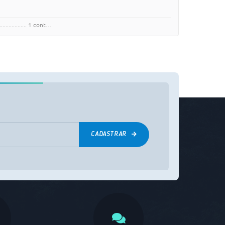
.................. 1 cont…
CADASTRAR