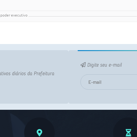
...............................................................................................................
Digite seu e-mail
tivos diários da Prefeitura