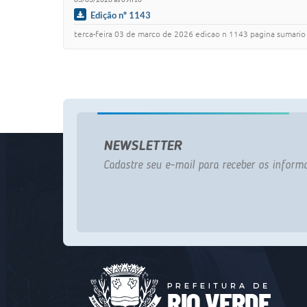
Edição nº 1143
terca-feira 03 de marco de 2026 edicao n 1143 pagina sumario poder executivo .......
NEWSLETTER
Cadastre seu e-mail para receber os informa