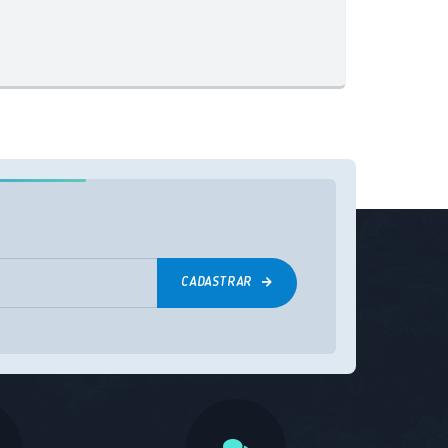
S
T
E
I
CADASTRAR