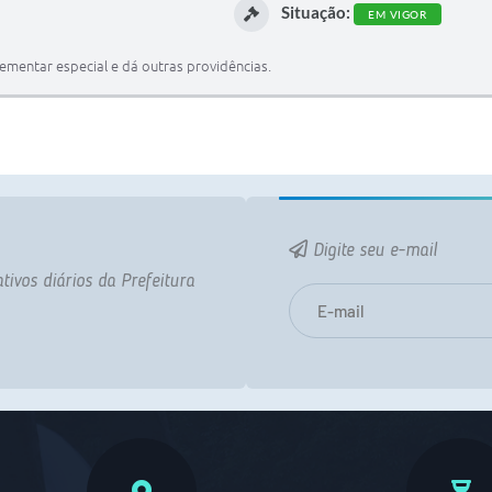
Situação:
EM VIGOR
ementar especial e dá outras providências.
Digite seu e-mail
tivos diários da Prefeitura