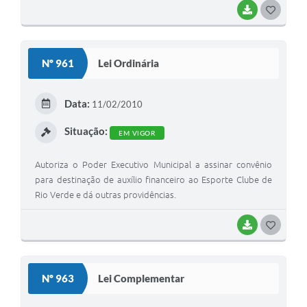
BAIXAR
G
O
S
Nº 961
Lei Ordinária
T
E
Data:
11/02/2010
I
Situação:
EM VIGOR
Autoriza o Poder Executivo Municipal a assinar convênio
para destinação de auxílio financeiro ao Esporte Clube de
Rio Verde e dá outras providências.
BAIXAR
G
O
S
Nº 963
Lei Complementar
T