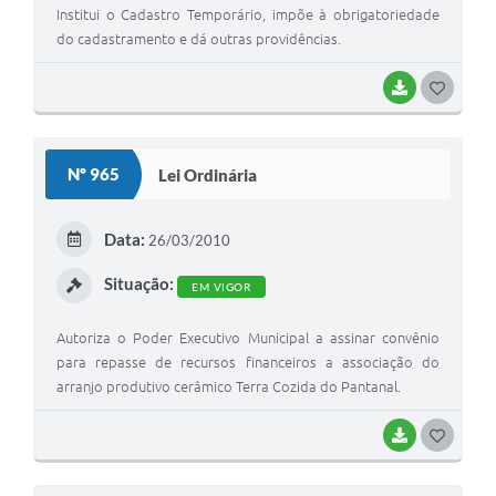
Institui o Cadastro Temporário, impõe à obrigatoriedade
do cadastramento e dá outras providências.
BAIXAR
G
O
S
Nº 965
Lei Ordinária
T
E
Data:
26/03/2010
I
Situação:
EM VIGOR
Autoriza o Poder Executivo Municipal a assinar convênio
para repasse de recursos financeiros a associação do
arranjo produtivo cerâmico Terra Cozida do Pantanal.
BAIXAR
G
O