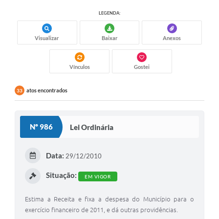
LEGENDA:
Transparência
Emprega
Visualizar
Baixar
Anexos
Enquete
Vínculos
Gostei
Jornal
atos encontrados
Agenda
33
SIC
Nº 986
Lei Ordinária
Diário Oficial
Data:
29/12/2010
Situação:
EM VIGOR
Estima a Receita e fixa a despesa do Município para o
exercício financeiro de 2011, e dá outras providências.