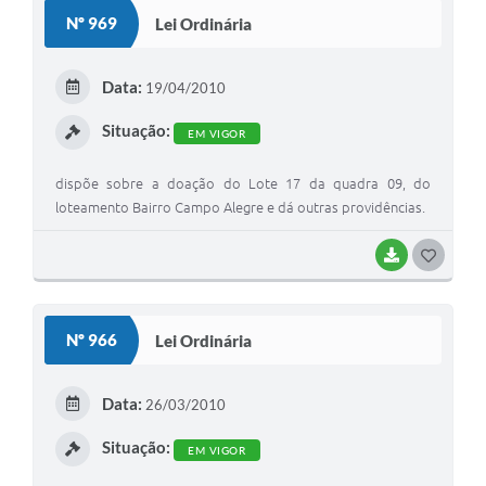
S
Nº 969
Lei Ordinária
T
E
Data:
19/04/2010
I
Situação:
EM VIGOR
dispõe sobre a doação do Lote 17 da quadra 09, do
loteamento Bairro Campo Alegre e dá outras providências.
BAIXAR
G
O
S
Nº 966
Lei Ordinária
T
E
Data:
26/03/2010
I
Situação:
EM VIGOR