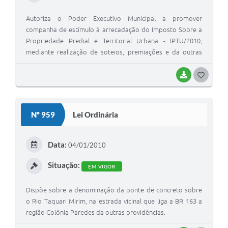
Autoriza o Poder Executivo Municipal a promover
companha de estímulo à arrecadação do Imposto Sobre a
Propriedade Predial e Territorial Urbana - IPTU/2010,
mediante realização de soteios, premiações e da outras
providências.
BAIXAR
G
O
S
Nº 959
Lei Ordinária
T
E
Data:
04/01/2010
I
Situação:
EM VIGOR
Dispõe sobre a denominação da ponte de concreto sobre
o Rio Taquari Mirim, na estrada vicinal que liga a BR 163 a
região Colônia Paredes da outras providências.