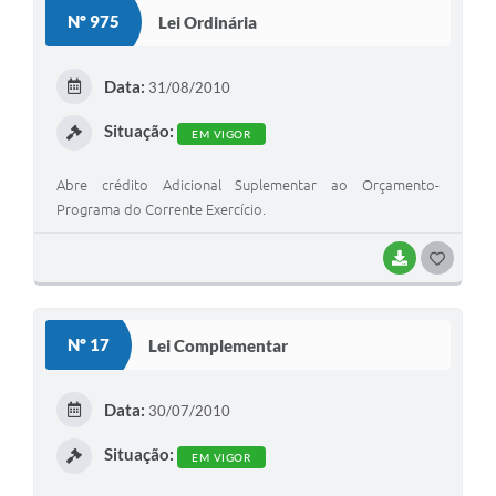
S
Nº 975
Lei Ordinária
T
E
Data:
31/08/2010
I
Situação:
EM VIGOR
Abre crédito Adicional Suplementar ao Orçamento-
Programa do Corrente Exercício.
BAIXAR
G
O
S
Nº 17
Lei Complementar
T
E
Data:
30/07/2010
I
Situação:
EM VIGOR