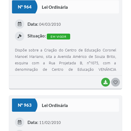
S
Nº 964
Lei Ordinária
T
E
Data:
04/03/2010
I
Situação:
EM VIGOR
Dispõe sobre a Criação do Centro de Educação Coronel
Manoel Mariano, sita a Avenida Américo de Souza Brito,
esquina com a Rua Projetada B, n°1075, com a
denominação de Centro de Educação VENÂNCIA
GONÇALVES FERREIRA e dá outras providências.
BAIXAR
G
O
S
Nº 963
Lei Ordinária
T
E
Data:
11/02/2010
I