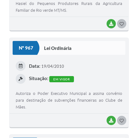
Hasiel do Pequenos Produtores Rurais da Agricultura
Familiar de Rio verde MT/MS.
BAIXAR
G
O
S
Nº 967
Lei Ordinária
T
E
Data:
19/04/2010
I
Situação:
EM VIGOR
Autoriza o Poder Executivo Municipal a assina convênio
para destinação de subvenções financeiras ao Clube de
Mães.
BAIXAR
G
O