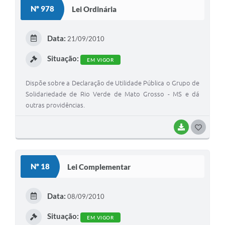
S
Nº 978
Lei Ordinária
T
E
Data:
21/09/2010
I
Situação:
EM VIGOR
Dispõe sobre a Declaração de Utilidade Pública o Grupo de
Solidariedade de Rio Verde de Mato Grosso - MS e dá
outras providências.
BAIXAR
G
O
S
Nº 18
Lei Complementar
T
E
Data:
08/09/2010
I
Situação:
EM VIGOR