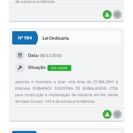
dá outras providências.
BAIXAR
G
O
S
Nº 984
Lei Ordinária
T
E
Data:
08/11/2010
I
Situação:
EM VIGOR
autoriza o município a doar uma área de 25.386,20m² à
Empresa EMBAPACK INDÚSTRIA DE EMBALAGENS LTDA
para construção e implantação da indústria em Rio Verde
de Mato Grosso - MS e dá outras providências.
BAIXAR
G
O
S