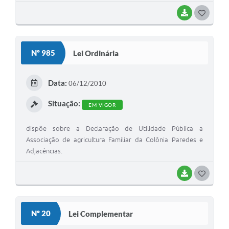
BAIXAR
G
O
S
Nº 985
Lei Ordinária
T
E
Data:
06/12/2010
I
Situação:
EM VIGOR
dispõe sobre a Declaração de Utilidade Pública a
Associação de agricultura Familiar da Colônia Paredes e
Adjacências.
BAIXAR
G
O
S
Nº 20
Lei Complementar
T