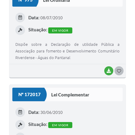
T
E
Data:
08/07/2010
I
Situação:
EM VIGOR
Dispõe sobre a Declaração de utilidade Pública a
Associação para fomento e Desenvolvimento Comunitário
Riverdense - Águas do Pantanal
BAIXAR
G
O
S
Nº 172017
Lei Complementar
T
E
Data:
30/06/2010
I
Situação:
EM VIGOR