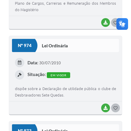
Plano de Cargos, Carreiras e Remuneração dos Membros
do Magistério
BAIXAR
G
O
S
Nº 974
Lei Ordinária
T
E
Data:
30/07/2010
I
Situação:
EM VIGOR
dispõe sobre a Declaração de utilidade pública o clube de
Desbravadores Sete Quedas.
BAIXAR
G
O
S
Nº 973
Lei Ordinária