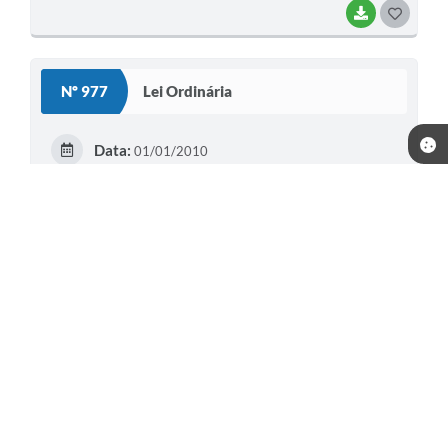
BAIXAR
G
O
S
Nº 977
Lei Ordinária
T
E
Data:
01/01/2010
I
Situação:
EM VIGOR
Dispõe sobre as Diretrizes Orçamentárias para o Exercício
de 2011 e dá outras providências.
BAIXAR
G
O
S
Nº 980
Lei Ordinária
T
E
Data:
01/01/2010