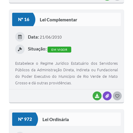
O
S
Nº 16
Lei Complementar
T
E
Data:
21/06/2010
I
Situação:
EM VIGOR
Estabelece o Regime Jurídico Estatuário dos Servidores
Públicos da Administração Direta, Indireta ou Fundacional
do Poder Executivo do Município de Rio Verde de Mato
Grosso e dá outras providências.
BAIXAR
ANEXOS
G
O
S
Nº 972
Lei Ordinária
T
E