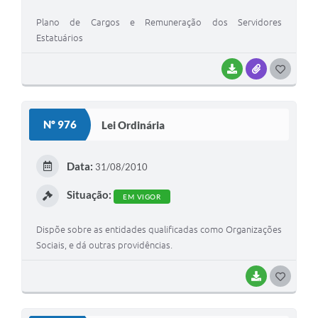
Plano de Cargos e Remuneração dos Servidores
Estatuários
BAIXAR
ANEXOS
G
O
S
Nº 976
Lei Ordinária
T
E
Data:
31/08/2010
I
Situação:
EM VIGOR
Dispõe sobre as entidades qualificadas como Organizações
Sociais, e dá outras providências.
BAIXAR
G
O