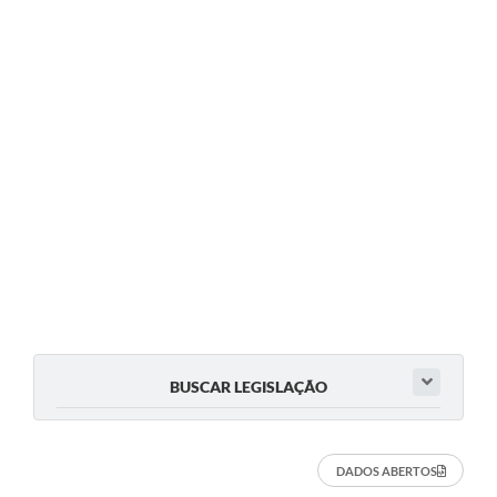
Arquivos para Download
Carta de Serviços
Notícias
FAQ
ISSQNWEB/SIRA
Turismo
Obras
Projetos
Contas Públicas
BUSCAR LEGISLAÇÃO
Links
Serviços Online
DADOS ABERTOS
Telefones Úteis