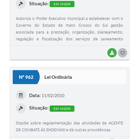
Situação:
EM VIGOR
Autoriza o Poder Executivo Municipal a estabelecer com o
Governo do Estado de mato Grosso do Sul gestão
associada para a prestação, organização, planejamento,
regulação e fiscalização dos serviços de saneamento
básico, integrados pela infraestrutura, instalações
operacionais e serviços de abastecimento de água de
BAIXAR
G
esgotamento sanitário, no Município de Rio Verde de Mto
O
Grosso, e da outras providências.
S
Nº 962
Lei Ordinária
T
E
Data:
11/02/2010
I
Situação:
EM VIGOR
Dispõe sobre regulamentação das atividades de AGENTE
DE COMBATE ÁS ENDEMIAS e dá outras providências.