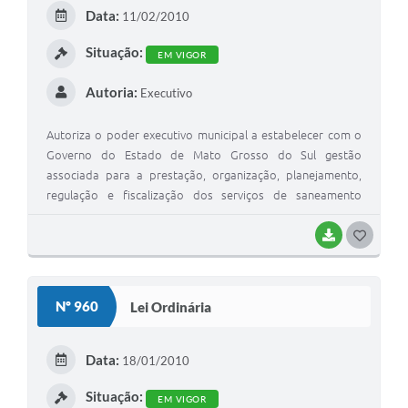
E
Data:
11/02/2010
I
Situação:
EM VIGOR
Autoria:
Executivo
Autoriza o poder executivo municipal a estabelecer com o
Governo do Estado de Mato Grosso do Sul gestão
associada para a prestação, organização, planejamento,
regulação e fiscalização dos serviços de saneamento
básico, integrados pelas infra-estruturas, instalações
operacionais e serviços de abastecimento de água e de
BAIXAR
G
esgotamento sanitário, no Município de Rio Verde de Mato
O
Grosso, e dá outras providências.
S
Nº 960
Lei Ordinária
T
E
Data:
18/01/2010
I
Situação:
EM VIGOR