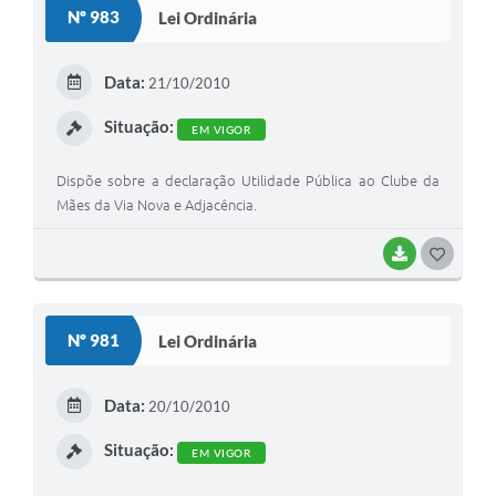
Nº 983
Lei Ordinária
T
E
Data:
21/10/2010
I
Situação:
EM VIGOR
Dispõe sobre a declaração Utilidade Pública ao Clube da
Mães da Via Nova e Adjacência.
BAIXAR
G
O
S
Nº 981
Lei Ordinária
T
E
Data:
20/10/2010
I
Situação:
EM VIGOR