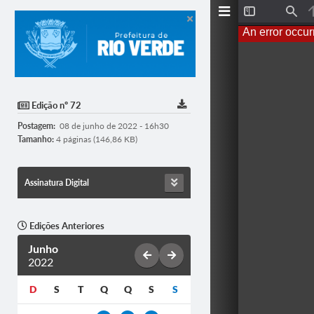
T
F
o
i
An error occur
g
n
g
d
l
e
S
i
d
Edição nº 72
e
b
Postagem:
08 de junho de 2022 - 16h30
a
r
Tamanho:
4 páginas (146,86 KB)
Assinatura Digital
Edições Anteriores
Junho
2022
D
S
T
Q
Q
S
S