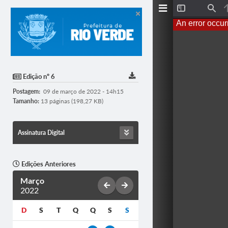
T
F
o
i
An error occur
g
n
g
d
l
e
S
i
d
Edição nº 6
e
b
Postagem:
09 de março de 2022 - 14h15
a
r
Tamanho:
13 páginas (198,27 KB)
Assinatura Digital
Edições Anteriores
Março
2022
D
S
T
Q
Q
S
S