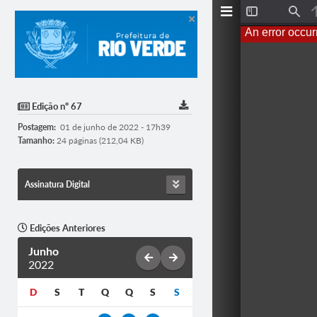
T
F
o
i
An error occur
g
n
g
d
l
e
S
i
d
Edição nº 67
e
b
Postagem:
01 de junho de 2022 - 17h39
a
r
Tamanho:
24 páginas (212,04 KB)
Assinatura Digital
Edições Anteriores
Junho
2022
D
S
T
Q
Q
S
S