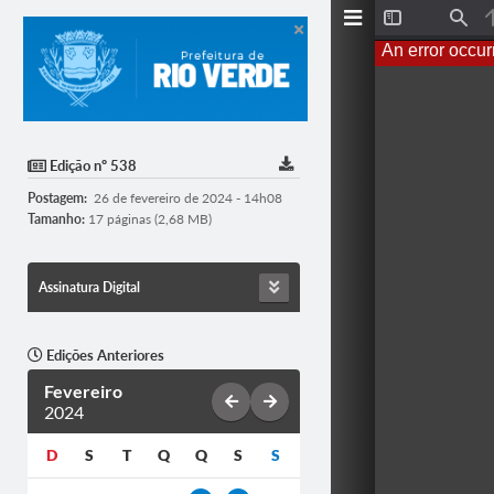
T
F
o
i
An error occur
g
n
g
d
l
e
S
i
d
Edição nº 538
e
b
Postagem:
26 de fevereiro de 2024 - 14h08
a
r
Tamanho:
17 páginas (2,68 MB)
Assinatura Digital
Edições Anteriores
Fevereiro
2024
D
S
T
Q
Q
S
S