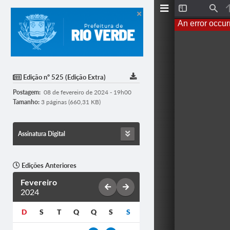
T
F
o
i
An error occur
g
n
g
d
l
e
S
i
d
Edição nº 525 (Edição Extra)
e
b
Postagem:
08 de fevereiro de 2024 - 19h00
a
r
Tamanho:
3 páginas (660,31 KB)
Assinatura Digital
Edições Anteriores
Fevereiro
2024
D
S
T
Q
Q
S
S