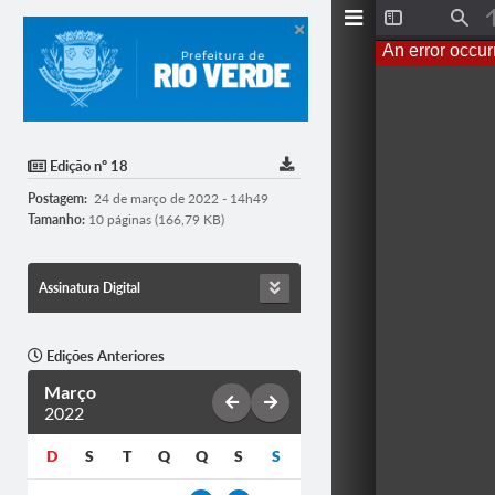
T
F
o
i
An error occur
g
n
g
d
l
e
S
i
d
Edição nº 18
e
b
Postagem:
24 de março de 2022 - 14h49
a
r
Tamanho:
10 páginas (166,79 KB)
Assinatura Digital
Edições Anteriores
Março
2022
D
S
T
Q
Q
S
S