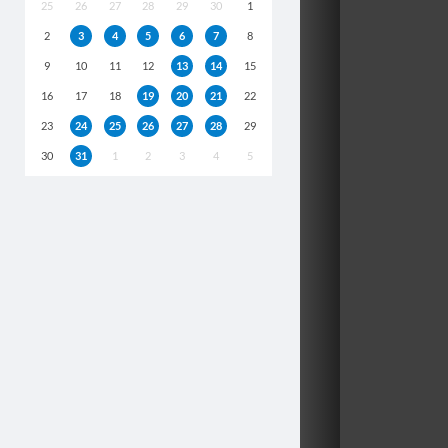
25
26
27
28
29
30
1
2
3
4
5
6
7
8
9
10
11
12
13
14
15
16
17
18
19
20
21
22
23
24
25
26
27
28
29
30
31
1
2
3
4
5