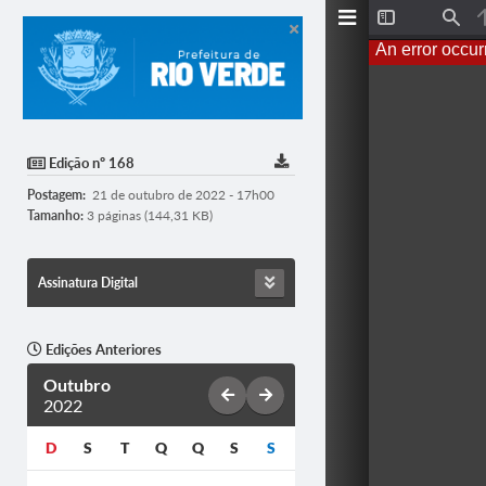
T
F
o
i
An error occur
g
n
g
d
l
e
S
i
d
Edição nº 168
e
b
Postagem:
21 de outubro de 2022 - 17h00
a
r
Tamanho:
3 páginas (144,31 KB)
Assinatura Digital
Edições Anteriores
Outubro
2022
D
S
T
Q
Q
S
S