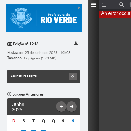
T
F
o
i
An error occur
g
n
g
d
l
e
S
i
d
Edição nº 1248
e
b
Postagem:
25 de junho de 2026 - 10h08
a
r
Tamanho:
12 páginas (1,78 MB)
Assinatura Digital
Edições Anteriores
Junho
2026
D
S
T
Q
Q
S
S