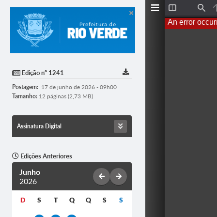
T
F
o
i
An error occur
g
n
g
d
l
e
S
i
d
Edição nº 1241
e
b
Postagem:
17 de junho de 2026 - 09h00
a
r
Tamanho:
12 páginas (2,73 MB)
Assinatura Digital
Edições Anteriores
Junho
2026
D
S
T
Q
Q
S
S