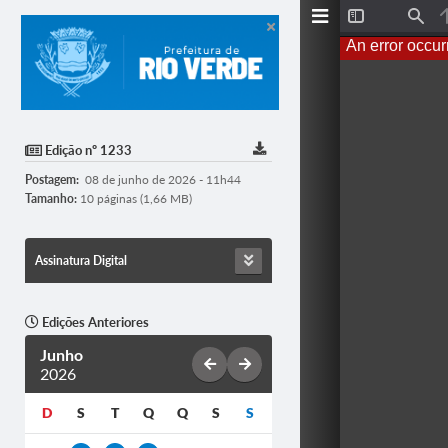
T
F
o
i
An error occur
g
n
g
d
l
e
S
i
d
Edição nº 1233
e
b
Postagem:
08 de junho de 2026 - 11h44
a
r
Tamanho:
10 páginas (1,66 MB)
Assinatura Digital
Edições Anteriores
Junho
2026
D
S
T
Q
Q
S
S