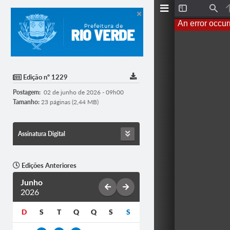
T
F
o
i
An error occur
g
n
g
d
l
e
S
i
d
Edição nº 1229
e
b
Postagem:
02 de junho de 2026 - 09h00
a
r
Tamanho:
23 páginas (2,44 MB)
Assinatura Digital
Edições Anteriores
Junho
2026
D
S
T
Q
Q
S
S