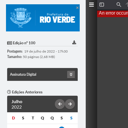
T
F
o
i
An error occur
g
n
g
d
l
e
S
i
d
Edição nº 100
e
b
Postagem:
19 de julho de 2022 - 17h30
a
r
Tamanho:
50 páginas (2,68 MB)
Assinatura Digital
Edições Anteriores
Julho
2022
D
S
T
Q
Q
S
S