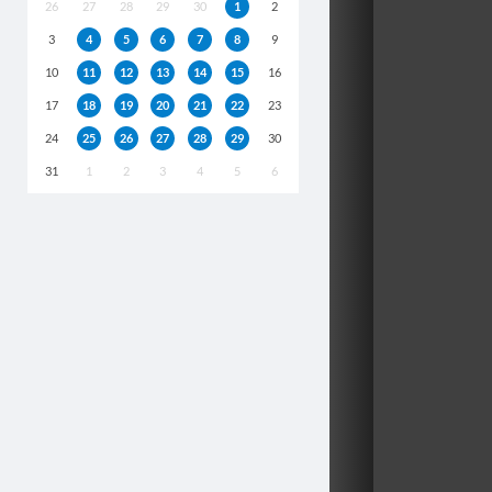
26
27
28
29
30
1
2
3
4
5
6
7
8
9
10
11
12
13
14
15
16
17
18
19
20
21
22
23
24
25
26
27
28
29
30
31
1
2
3
4
5
6