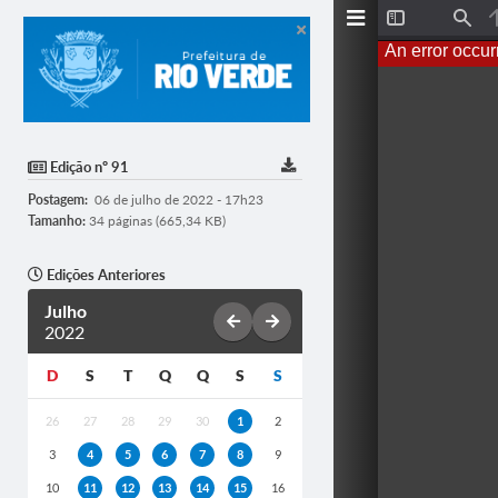
T
F
o
i
An error occur
g
n
g
d
l
e
S
i
d
Edição nº 91
e
b
Postagem:
06 de julho de 2022 - 17h23
a
r
Tamanho:
34 páginas (665,34 KB)
Edições Anteriores
Julho
2022
D
S
T
Q
Q
S
S
26
27
28
29
30
1
2
3
4
5
6
7
8
9
10
11
12
13
14
15
16