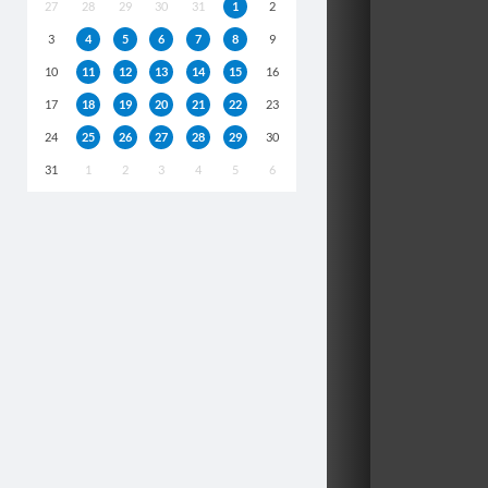
27
28
29
30
31
1
2
3
4
5
6
7
8
9
10
11
12
13
14
15
16
17
18
19
20
21
22
23
24
25
26
27
28
29
30
31
1
2
3
4
5
6