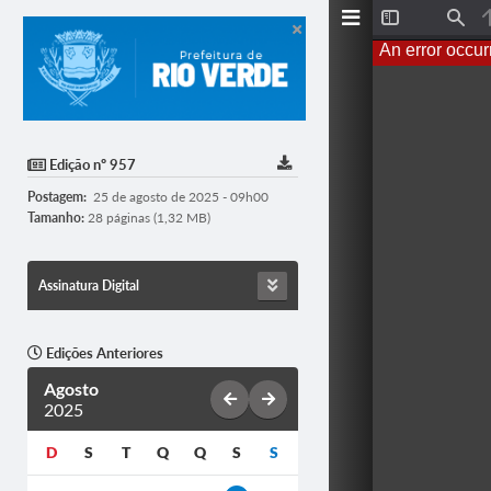
T
F
o
i
An error occur
g
n
g
d
l
e
S
i
d
Edição nº 957
e
b
Postagem:
25 de agosto de 2025 - 09h00
a
r
Tamanho:
28 páginas (1,32 MB)
Assinatura Digital
Edições Anteriores
Agosto
2025
D
S
T
Q
Q
S
S