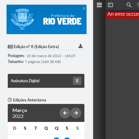
T
F
o
i
An error occur
g
n
g
d
l
e
S
i
d
Edição nº 8 (Edição Extra)
e
b
Postagem:
10 de março de 2022 - 16h25
a
r
Tamanho:
7 páginas (160,38 KB)
Assinatura Digital
Edições Anteriores
Março
2022
D
S
T
Q
Q
S
S