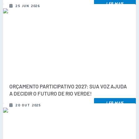
LER MAIS
25 JUN 2026
COVID 19
Festival da Canção Regional Cerrado do Pantanal
Editais
Contato
Diário Oficial MS
Galeria de Vídeos
Galeria de Fotos
ORÇAMENTO PARTICIPATIVO 2027: SUA VOZ AJUDA
A DECIDIR O FUTURO DE RIO VERDE!
Contratos
LER MAIS
Governo do Estado do Mato Grosso do Sul
20 OUT 2025
Ouvidoria
Audiências Públicas