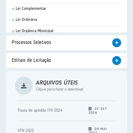
Lei Complementar
Lei Ordinária
Lei Orgânica Municipal
Processos Seletivos
Portaria
Resolução
Concurso Público
Editais de Licitação
Termo de Cooperação
Processo Seletivo
Pregão Presencial
Processo Seletivo Simplificado
ARQUIVOS ÚTEIS
Tomada de Preço
Clique para fazer o download
Concorrência Pública
Carta Convite
25 SET
Pauta de aptidão ITR 2024
2024
Chamamento Público
Leilão - Presencial
09 MAI
VTN 2023
2023