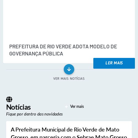
Arquivos para Download
Carta de Serviços
Notícias
FAQ
PREFEITURA DE RIO VERDE ADOTA MODELO DE
ISSQNWEB/SIRA
GOVERNANÇA PÚBLICA
Turismo
LER MAIS
Obras
VER MAIS NOTÍCIAS
Projetos
Contas Públicas
Notícias
Ver mais
Links
Fique por dentro das novidades
Serviços Online
A Prefeitura Municipal de Rio Verde de Mato
Telefones Úteis
Grosso, em parceria com o Sebrae Mato Grosso