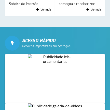
Roteiro de Imersão
começou a receber, nos
Turística Rota Cerrado &
últimos dias, novos
Ver mais
Ver mais
Pantanal, uma experiência
equipamentos que serão
promovida pelo Sebrae por
instalados nas unidades de
meio do projeto Raízes
saúde do município. Todo o
Criativas. A iniciativa foi
equipamento — que inclui
organizada como uma
autoclave (para
ACESSO RÁPIDO
etapa piloto, funcionando
esterilização), aparelhos de
Serviços importantes em destaque
como um “teste” para a
ar-condicionado, cortinas
formatação de um roteiro
de ar, geladeiras, entre
oficial que será
outros — irá contemplar o
futuramente apresentado a
Hospital Geral Paulino
turistas e empresas de
Alves da Cunha (HGPAC) e
turismo de todo o Brasil. O
as unidades da Estratégia
objetivo foi demonstrar, em
Saúde da Família (ESF) de
um único dia, parte do
Rio Verde. Os
potencial cultural,...
equipamentos foram...