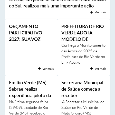
do Sul, realizou mais uma importante ação
Transparência
voltada ao fortalecimento do turismo local por
Ver mais
meio do Programa Forta
Emprega
ORÇAMENTO
PREFEITURA DE RIO
Enquete
PARTICIPATIVO
VERDE ADOTA
Jornal
2027: SUA VOZ
MODELO DE
AJUDA A DECIDIR O
GOVERNANÇA
Conheça o Monitoramento
Agenda
das Ações de 2025 da
FUTURO DE RIO
PÚBLICA
Prefeitura de Rio Verde no
VERDE!
SIC
Link Abaixo
https://www.rioverde.ms.g
Diário Oficial
Ver mais
Ver mais
ov.br/imgeditor/Apresenta
ção monitoramento
Em Rio Verde (MS),
Secretaria Municipal
governança (3).pdf
Sebrae realiza
de Saúde começa a
experiência piloto da
receber
Rota Cerrado &
equipamentos que
Na última segunda-feira
A Secretaria Municipal de
(29/09), a cidade de Rio
Saúde de Rio Verde de
Pantanal para roteiro
serão instalados no
Verde (MS) recebeu o
Mato Grosso (MS)
oficial
hospital e ESF´s