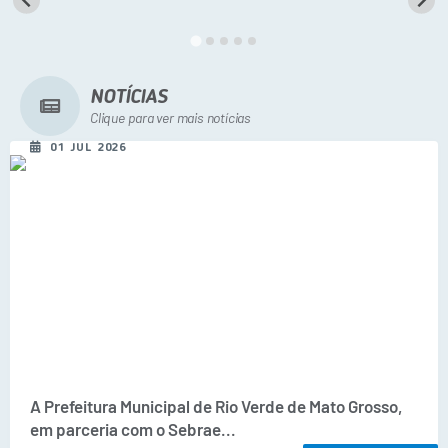
A Prefeitura
Secretarias
Diário Oficial
NOTÍCIAS
Clique para ver mais notícias
Transparência
01 JUL 2026
Sala do Empreendedor
Transparência RPPS
Governança
AGETRAN
Legislação
LGPD - Lei Geral de Proteção de Dados
ITR
A Prefeitura Municipal de Rio Verde de Mato Grosso,
em parceria com o Sebrae...
Conselhos Municipais