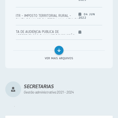
Pregão Eletrônico
04 JUN
ITR - IMPOSTO TERRITORIAL RURAL -
Chamada Pública
2022
PAUTA DO VALOR DA TERRA NUA (VTN) P/
DITR 2022
Menor Preço por Item
TA DE AUDIÊNCIA PÚBLICA DE
APRESENTAÇÃO E ANALISE E DISCUSSÃO
Inexigibilidade
DO PROJETO DE LEI DE DIRETRIZES
ORÇAMENTÁRIA - LDO 2024.
Aviso de credenciamento
Credenciamento
VER MAIS ARQUIVOS
Concorrência Eletrônica
Concorrência Presencial
Leilão - Eletrônico
SECRETARIAS
Gestão administrativa 2021 - 2024
Dispensa de Licitação