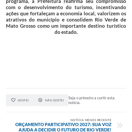
programa, a Prefeitura reafirma seu compromisso
com o desenvolvimento do turismo, incentivando
Transparência
ações que fortaleçam a economia local, valorizem os
atrativos do município e consolidem Rio Verde de
Emprega
Mato Grosso como um importante destino turístico
do estado.
Enquete
Jornal
Agenda
SIC
Diário Oficial
Seja o primeiro a curtir esta
GOSTEI
NÃO GOSTEI
notícia.
NOTÍCIA MENOS RECENTE
ORÇAMENTO PARTICIPATIVO 2027: SUA VOZ
AJUDA A DECIDIR O FUTURO DE RIO VERDE!