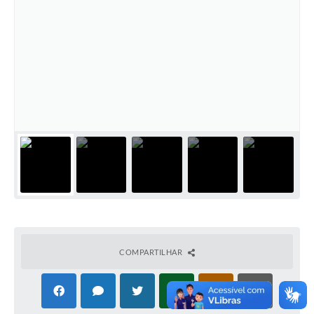
COVID 19
Festival da Canção Regional Cerrado do Pantanal
Editais
Contato
Diário Oficial MS
Galeria de Vídeos
Galeria de Fotos
Contratos
Governo do Estado do Mato Grosso do Sul
COMPARTILHAR
Ouvidoria
Audiências Públicas