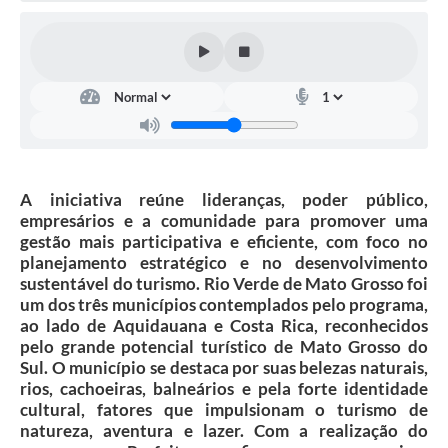
Arquivos para Download
Carta de Serviços
Notícias
FAQ
ISSQNWEB/SIRA
A iniciativa reúne lideranças, poder público,
Turismo
empresários e a comunidade para promover uma
gestão mais participativa e eficiente, com foco no
Obras
planejamento estratégico e no desenvolvimento
sustentável do turismo. Rio Verde de Mato Grosso foi
Projetos
um dos três municípios contemplados pelo programa,
ao lado de Aquidauana e Costa Rica, reconhecidos
Contas Públicas
pelo grande potencial turístico de Mato Grosso do
Links
Sul. O município se destaca por suas belezas naturais,
rios, cachoeiras, balneários e pela forte identidade
Serviços Online
cultural, fatores que impulsionam o turismo de
natureza, aventura e lazer. Com a realização do
Telefones Úteis