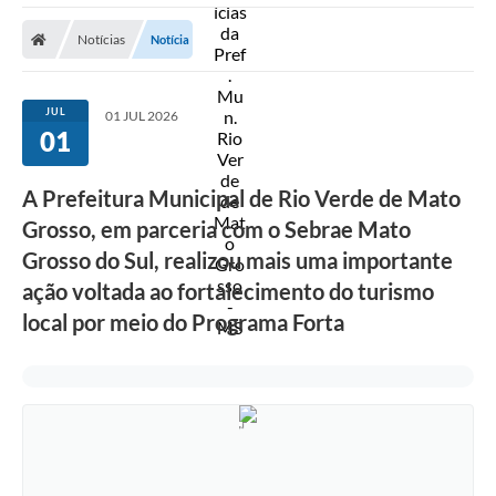
A Prefeitura
Notícias
Notícia
Secretarias
Diário Oficial
JUL
01 JUL 2026
01
Transparência
Sala do Empreendedor
A Prefeitura Municipal de Rio Verde de Mato
Transparência RPPS
Grosso, em parceria com o Sebrae Mato
Grosso do Sul, realizou mais uma importante
Governança
ação voltada ao fortalecimento do turismo
AGETRAN
local por meio do Programa Forta
Legislação
LGPD - Lei Geral de Proteção de Dados
ITR
Conselhos Municipais