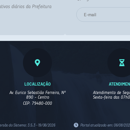
tivos diários da Prefeitura
LOCALIZAÇÃO
ATENDIME
Av. Eurico Sebastião Ferreira, Nº
Atendimento de Segu
890 - Centro
Sexta-feira das 07h
CEP: 79480-000
ersão do Sistema:
3.5.3 - 19/06/2026
Portal atualizado em:
06/08/2026