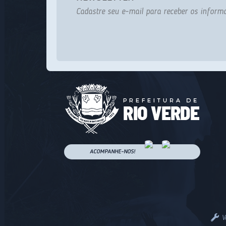
Cadastre seu e-mail para receber os informa
ACOMPANHE-NOS!
V