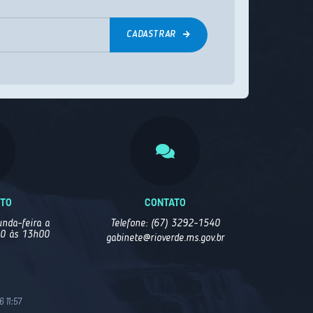
CADASTRAR
NTO
CONTATO
nda-feira a
Telefone: (67) 3292-1540
00 às 13h00
gabinete@rioverde.ms.gov.br
 11:57