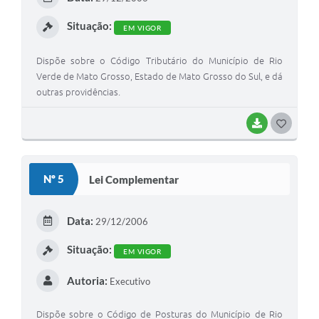
Arquivos para Download
Situação:
EM VIGOR
Carta de Serviços
Dispõe sobre o Código Tributário do Município de Rio
Notícias
Verde de Mato Grosso, Estado de Mato Grosso do Sul, e dá
FAQ
outras providências.
ISSQNWEB/SIRA
BAIXAR
G
Turismo
O
S
Obras
Nº 5
Lei Complementar
T
Projetos
E
Data:
29/12/2006
Contas Públicas
I
Situação:
EM VIGOR
Links
Autoria:
Executivo
Serviços Online
Telefones Úteis
Dispõe sobre o Código de Posturas do Município de Rio