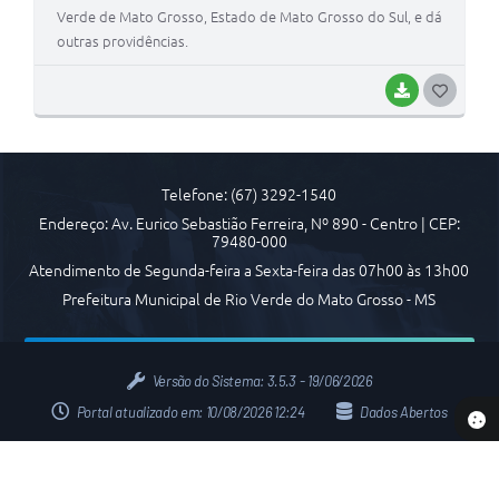
Verde de Mato Grosso, Estado de Mato Grosso do Sul, e dá
Transparência
outras providências.
Emprega
BAIXAR
G
Enquete
O
S
Jornal
Telefone: (67) 3292-1540
T
Agenda
Endereço: Av. Eurico Sebastião Ferreira, Nº 890 - Centro | CEP:
E
79480-000
SIC
I
Atendimento de Segunda-feira a Sexta-feira das 07h00 às 13h00
Diário Oficial
Prefeitura Municipal de Rio Verde do Mato Grosso - MS
Versão do Sistema:
3.5.3 - 19/06/2026
Portal atualizado em:
10/08/2026 12:24
Dados Abertos
Copyright Instar - 2006-2026. Todos os direitos reservados -