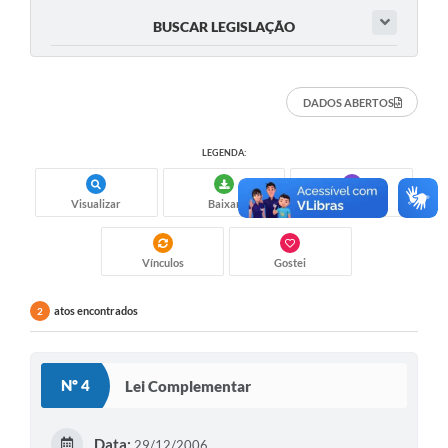
BUSCAR LEGISLAÇÃO
COVID 19
Festival da Canção Regional Cerrado do Pantanal
DADOS ABERTOS
Editais
Contato
LEGENDA:
Diário Oficial MS
Visualizar
Baixar
Anexos
Galeria de Vídeos
Galeria de Fotos
Vínculos
Gostei
Contratos
atos encontrados
2
Governo do Estado do Mato Grosso do Sul
Ouvidoria
Nº 4
Lei Complementar
Audiências Públicas
Data:
29/12/2006