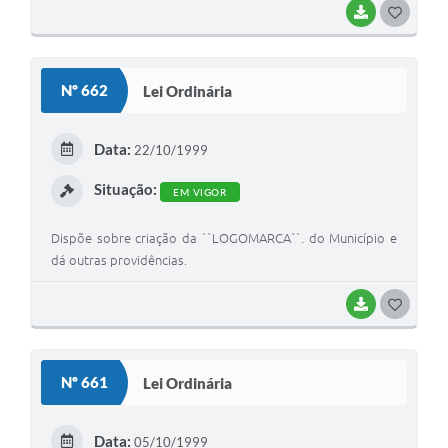
o que dispõe os Artigos 37, XI; 39, Parágrafo 4°; 150, III; e
BAIXAR
G
153, Parágrao 2°, I.
O
S
Nº 662
Lei Ordinária
T
E
Data:
22/10/1999
I
Situação:
EM VIGOR
Dispõe sobre criação da ``LOGOMARCA``. do Município e
dá outras providências.
BAIXAR
G
O
S
Nº 661
Lei Ordinária
T
E
Data:
05/10/1999