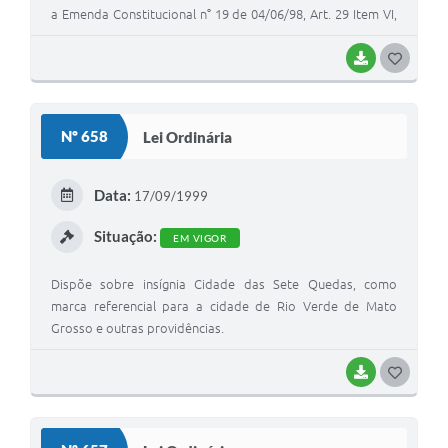
a Emenda Constitucional n° 19 de 04/06/98, Art. 29 Item VI,
observando o que dispõe os Artigos 39, Parágrafo 4°, 57,
Parágrafo 7°, 150, II; 153, III; e 153, Parágrafo 2°, I.
BAIXAR
G
O
S
Nº 658
Lei Ordinária
T
E
Data:
17/09/1999
I
Situação:
EM VIGOR
Dispõe sobre insígnia Cidade das Sete Quedas, como
marca referencial para a cidade de Rio Verde de Mato
Grosso e outras providências.
BAIXAR
G
O
S