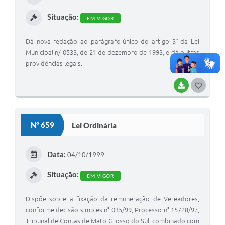
I
Situação:
EM VIGOR
Dá nova redação ao parágrafo-único do artigo 3° da Lei
Municipal n/ 0533, de 21 de dezembro de 1993, e dá outras
providências legais.
BAIXAR
G
O
S
Nº 659
Lei Ordinária
T
E
Data:
04/10/1999
I
Situação:
EM VIGOR
Dispõe sobre a fixação da remuneração de Vereadores,
conforme decisão simples n° 035/99, Processo n° 15728/97,
Tribunal de Contas de Mato Grosso do Sul, combinado com