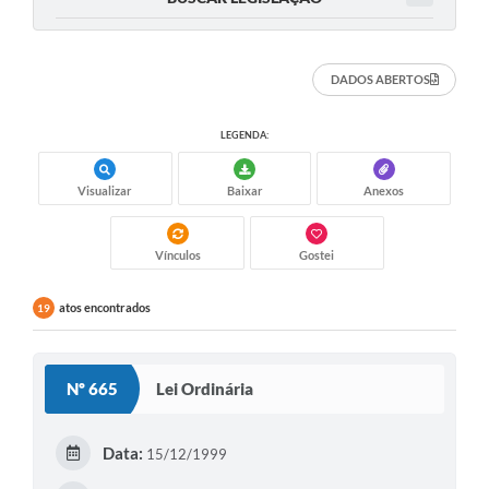
Arquivos para Download
Carta de Serviços
DADOS ABERTOS
Notícias
LEGENDA:
FAQ
ISSQNWEB/SIRA
Visualizar
Baixar
Anexos
Turismo
Vínculos
Gostei
Obras
atos encontrados
19
Projetos
Contas Públicas
Nº 665
Lei Ordinária
Links
Serviços Online
Data:
15/12/1999
Telefones Úteis