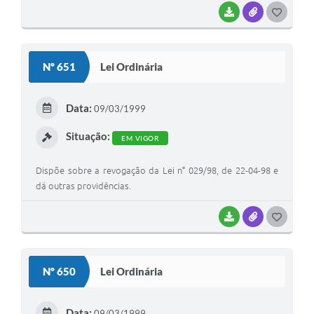
BAIXAR
ANEXOS
G
O
S
Nº 651
Lei Ordinária
T
E
Data:
09/03/1999
I
Situação:
EM VIGOR
Dispõe sobre a revogação da Lei n° 029/98, de 22-04-98 e
dá outras providências.
BAIXAR
ANEXOS
G
O
S
Nº 650
Lei Ordinária
T
E
Data:
09/03/1999