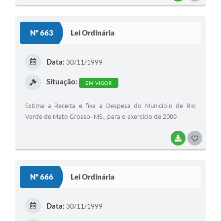
O
S
Nº 663
Lei Ordinária
T
E
Data:
30/11/1999
I
Situação:
EM VIGOR
Estima a Receita e fixa a Despesa do Município de Rio
Verde de Mato Grosso- MS., para o exercício de 2000
BAIXAR
G
O
S
Nº 666
Lei Ordinária
T
E
Data:
30/11/1999
I