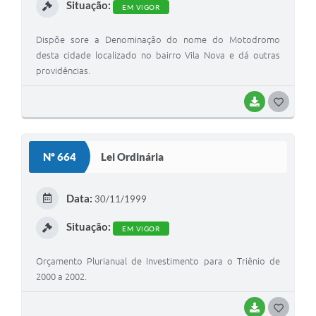
Situação:
EM VIGOR
Transparência
Dispõe sore a Denominação do nome do Motodromo
Emprega
desta cidade localizado no bairro Vila Nova e dá outras
providências.
Enquete
BAIXAR
G
Jornal
O
Agenda
S
Nº 664
Lei Ordinária
SIC
T
Diário Oficial
E
Data:
30/11/1999
I
Situação:
EM VIGOR
Orçamento Plurianual de Investimento para o Triênio de
2000 a 2002.
BAIXAR
G