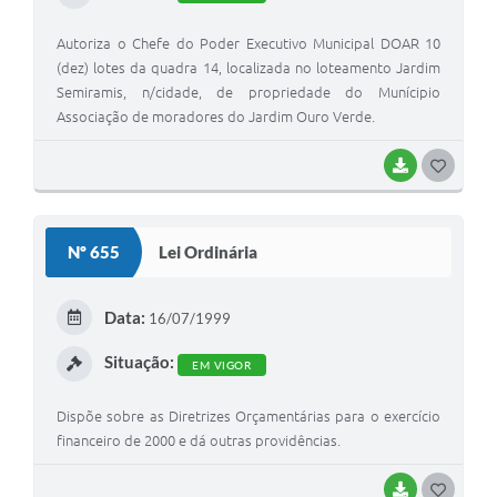
Autoriza o Chefe do Poder Executivo Municipal DOAR 10
(dez) lotes da quadra 14, localizada no loteamento Jardim
Semiramis, n/cidade, de propriedade do Munícipio
Associação de moradores do Jardim Ouro Verde.
BAIXAR
G
O
S
Nº 655
Lei Ordinária
T
E
Data:
16/07/1999
I
Situação:
EM VIGOR
Dispõe sobre as Diretrizes Orçamentárias para o exercício
financeiro de 2000 e dá outras providências.
BAIXAR
G