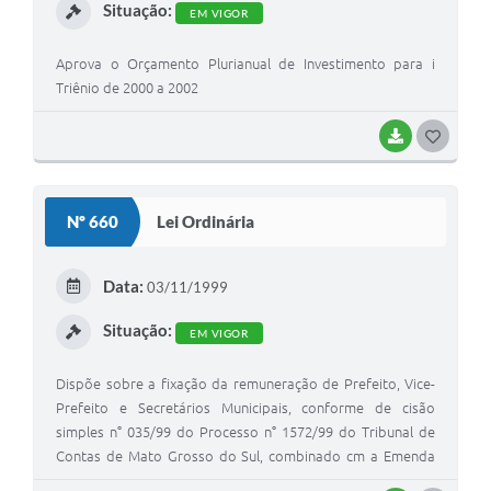
Situação:
EM VIGOR
Aprova o Orçamento Plurianual de Investimento para i
Triênio de 2000 a 2002
BAIXAR
G
O
S
Nº 660
Lei Ordinária
T
E
Data:
03/11/1999
I
Situação:
EM VIGOR
Dispõe sobre a fixação da remuneração de Prefeito, Vice-
Prefeito e Secretários Municipais, conforme de cisão
simples n° 035/99 do Processo n° 1572/99 do Tribunal de
Contas de Mato Grosso do Sul, combinado cm a Emenda
Constitucional n° 19 de 04/06/98, Art.29, Item V, observado