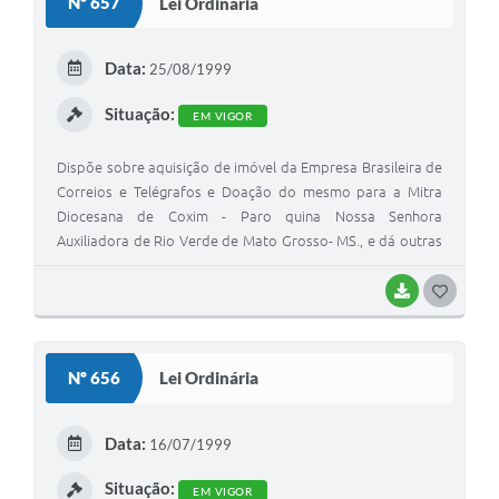
Nº 657
Lei Ordinária
T
E
Data:
25/08/1999
I
Situação:
EM VIGOR
Dispõe sobre aquisição de imóvel da Empresa Brasileira de
Correios e Telégrafos e Doação do mesmo para a Mitra
Diocesana de Coxim - Paro quina Nossa Senhora
Auxiliadora de Rio Verde de Mato Grosso- MS., e dá outras
providências.
BAIXAR
G
O
S
Nº 656
Lei Ordinária
T
E
Data:
16/07/1999
I
Situação:
EM VIGOR