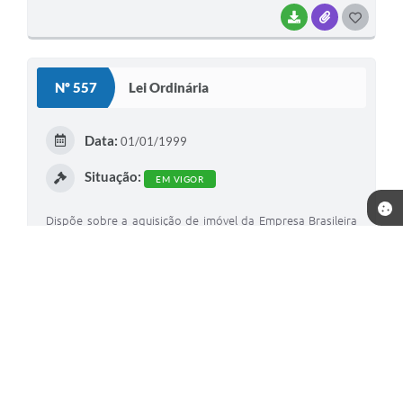
BAIXAR
ANEXOS
G
O
S
Nº 557
Lei Ordinária
T
E
Data:
01/01/1999
I
Situação:
EM VIGOR
Dispõe sobre a aquisição de imóvel da Empresa Brasileira
de Correiros e Telégrafos e Doação do mesmo para a Mitra
Diocesana de Paroquina Nossa Senhora Auxiliadora de Rio
Verde de Mato Grosso MS, e dá outras providências.
BAIXAR
G
O
S
T