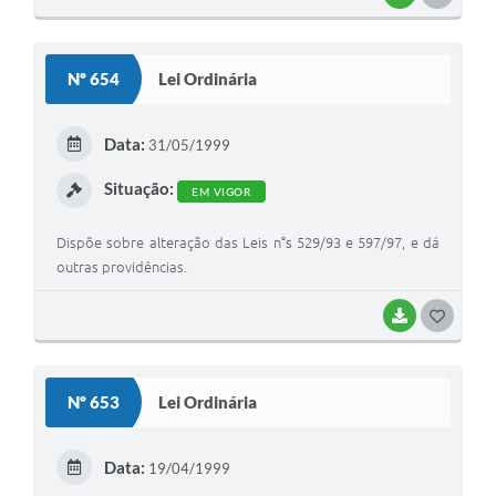
O
S
Nº 654
Lei Ordinária
T
E
Data:
31/05/1999
I
Situação:
EM VIGOR
Dispõe sobre alteração das Leis n°s 529/93 e 597/97, e dá
outras providências.
BAIXAR
G
O
S
Nº 653
Lei Ordinária
T
E
Data:
19/04/1999
I