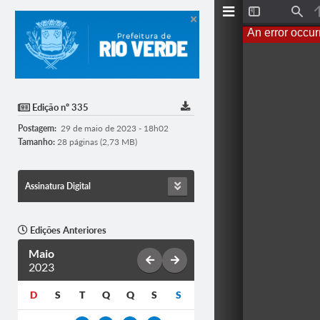
T
F
o
i
An error occur
g
n
g
d
l
e
S
i
d
Edição nº 335
e
b
Postagem:
29 de maio de 2023 - 18h02
a
r
Tamanho:
28 páginas (2,73 MB)
Assinatura Digital
Edições Anteriores
Maio
2023
D
S
T
Q
Q
S
S