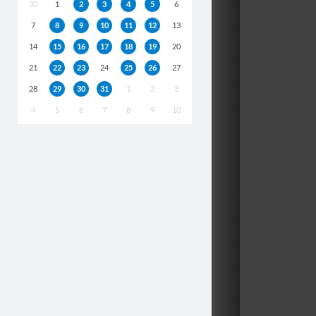
30
1
2
3
4
5
6
7
8
9
10
11
12
13
14
15
16
17
18
19
20
21
22
23
24
25
26
27
28
29
30
31
1
2
3
4
5
6
7
8
9
10