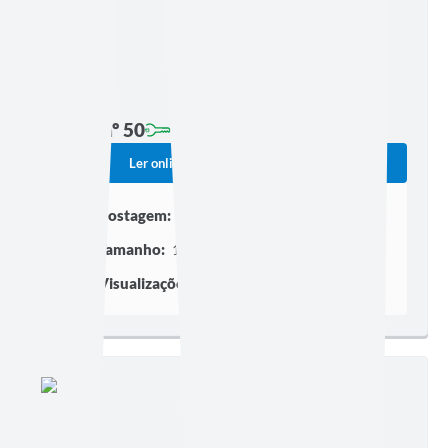
Edição nº 50
Ler online
Baixar
Postagem:
06/05/2022 às 17h28
Tamanho:
147,39 KB | 4 páginas
Visualizações:
372