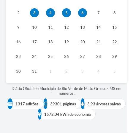
COVID 19
2
3
4
5
6
7
8
Festival da Canção Regional Cerrado do Pantanal
9
10
11
12
13
14
15
Editais
16
17
18
19
20
21
22
Contato
Diário Oficial MS
23
24
25
26
27
28
29
Galeria de Vídeos
30
31
1
2
3
4
5
Galeria de Fotos
Diário Oficial do Município de Rio Verde de Mato Grosso - MS em
Contratos
números:
Governo do Estado do Mato Grosso do Sul
1317 edições
39301 páginas
3.93 árvores salvas
Ouvidoria
1572.04 kWh de economia
Audiências Públicas