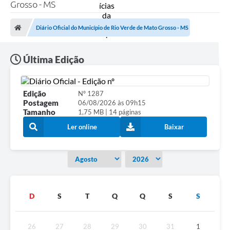
A Prefeitura
Grosso - MS
Secretarias
Diário Oficial do Município de Rio Verde de Mato Grosso - MS
Diário Oficial
Última Edição
Transparência
Sala do Empreendedor
Edição
Nº 1287
Postagem
06/08/2026 às 09h15
Transparência RPPS
Tamanho
1,75 MB | 14 páginas
Governança
Ler online
Baixar
AGETRAN
Legislação
LGPD - Lei Geral de Proteção de Dados
D
S
T
Q
Q
S
S
ITR
Conselhos Municipais
26
27
28
29
30
31
1