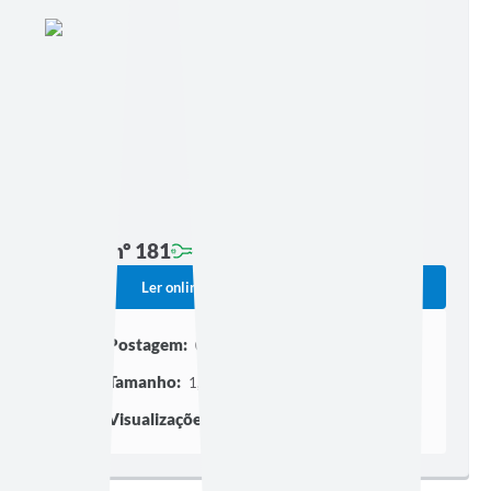
Edição nº 181
Ler online
Baixar
Postagem:
09/11/2022 às 18h31
Tamanho:
1,49 MB | 17 páginas
Visualizações:
444