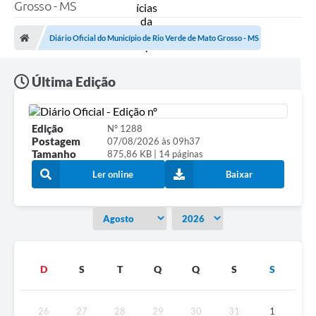
A Prefeitura
Grosso - MS
Secretarias
Diário Oficial do Município de Rio Verde de Mato Grosso - MS
Diário Oficial
Última Edição
Transparência
Sala do Empreendedor
Edição
Nº 1288
Postagem
07/08/2026 às 09h37
Transparência RPPS
Tamanho
875,86 KB | 14 páginas
Governança
Ler online
Baixar
AGETRAN
Legislação
LGPD - Lei Geral de Proteção de Dados
D
S
T
Q
Q
S
S
ITR
Conselhos Municipais
26
27
28
29
30
31
1