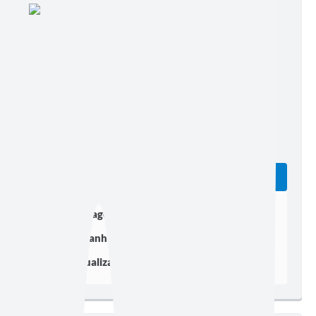
Edição nº 182
Ler online
Baixar
Postagem:
10/11/2022 às 17h45
Tamanho:
160,62 KB | 8 páginas
Visualizações:
537