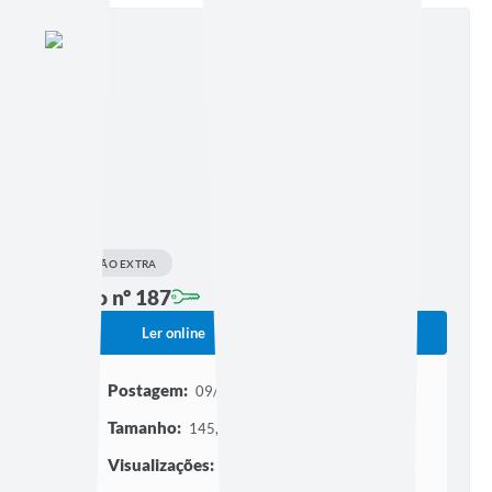
EDIÇÃO EXTRA
Edição nº 187
Ler online
Baixar
Postagem:
09/11/2022 às 17h04
Tamanho:
145,92 KB | 3 páginas
Visualizações:
242