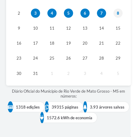
COVID 19
2
3
4
5
6
7
8
Festival da Canção Regional Cerrado do Pantanal
9
10
11
12
13
14
15
Editais
16
17
18
19
20
21
22
Contato
Diário Oficial MS
23
24
25
26
27
28
29
Galeria de Vídeos
30
31
1
2
3
4
5
Galeria de Fotos
Diário Oficial do Município de Rio Verde de Mato Grosso - MS em
Contratos
números:
Governo do Estado do Mato Grosso do Sul
1318 edições
39315 páginas
3.93 árvores salvas
Ouvidoria
1572.6 kWh de economia
Audiências Públicas