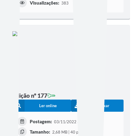
Visualizações:
383
Edição nº 177
Ler online
Baixar
Postagem:
03/11/2022 às 18h09
Tamanho:
2,68 MB | 40 páginas