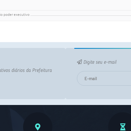
...............................................................................................................
Digite seu e-mail
tivos diários da Prefeitura