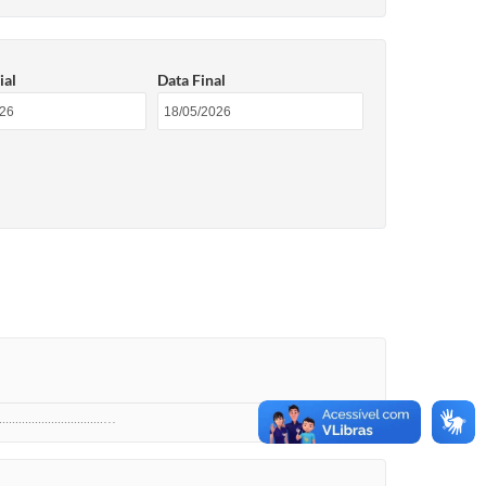
ial
Data Final
..........................…