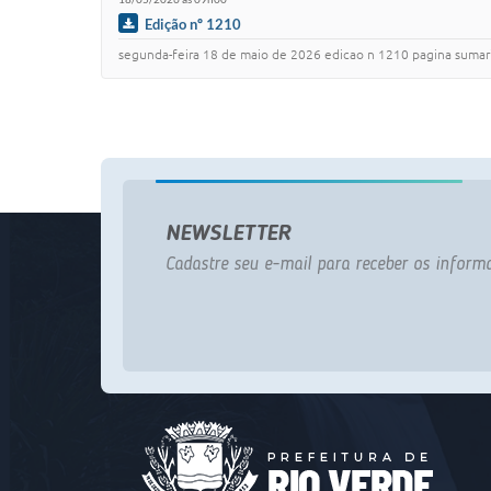
Edição nº 1210
segunda-feira 18 de maio de 2026 edicao n 1210 pagina sumario poder executivo .....
NEWSLETTER
Cadastre seu e-mail para receber os informa