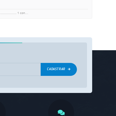
.................... 1 con…
CADASTRAR