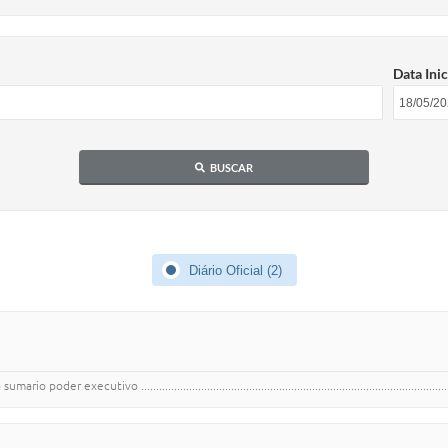
Data Inic
BUSCAR
Diário Oficial (2)
vo ............................................................................................................