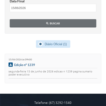
Data Final
COVID 19
Festival da Canção Regional Cerrado do Pantanal
BUSCAR
Editais
Contato
Diário Oficial MS
Diário Oficial (1)
Galeria de Vídeos
15/06/2026 às 09h00
Galeria de Fotos
Edição nº 1239
Contratos
segunda-feira 15 de junho de 2026 edicao n 1239 pagina sumario
poder executivo
.............................................................................................................................
Governo do Estado do Mato Grosso do Sul
........... 1 co…
Ouvidoria
Audiências Públicas
Telefone: (67) 3292-1540