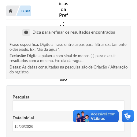
A Prefeitura
Busca
Secretarias
Diário Oficial
Dica para refinar os resultados encontrados
Transparência
Frase específica:
Digite a frase entre aspas para filtrar exatamente
o desejado. Ex: "dia da água".
Sala do Empreendedor
Exclusão:
Digite a palavra com sinal de menos (-) para excluir
resultados com a mesma. Ex: dia da -agua.
Transparência RPPS
Datas:
As datas consultadas na pesquisa são de Criação / Alteração
do registro.
Governança
AGETRAN
Pesquisa
Legislação
LGPD - Lei Geral de Proteção de Dados
Data Inicial
ITR
Conselhos Municipais