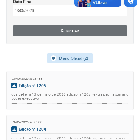
Data Final
COVID 19
Festival da Canção Regional Cerrado do Pantanal
BUSCAR
Editais
Contato
Diário Oficial MS
Diário Oficial (2)
Galeria de Vídeos
13/05/2026 às 18h33
Galeria de Fotos
Edição nº 1205
Contratos
quarta-feira 13 de maio de 2026 edicao n 1205 - extra pagina sumario
poder executivo
.............................................................................................................................
Governo do Estado do Mato Grosso do Sul
..........…
Ouvidoria
13/05/2026 às 09h00
Edição nº 1204
Audiências Públicas
quarta-feira 13 de maio de 2026 edicao n 1204 pagina sumario poder