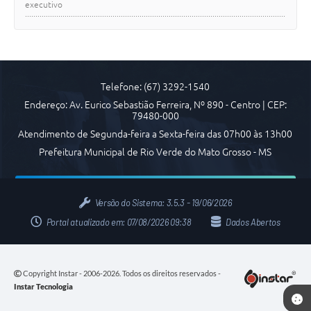
executivo
Arquivos para Download
.............................................................................................................................
........... 1 cont…
Carta de Serviços
Notícias
Telefone: (67) 3292-1540
FAQ
Endereço: Av. Eurico Sebastião Ferreira, Nº 890 - Centro | CEP:
ISSQNWEB/SIRA
79480-000
Atendimento de Segunda-feira a Sexta-feira das 07h00 às 13h00
Turismo
Prefeitura Municipal de Rio Verde do Mato Grosso - MS
Obras
Projetos
Versão do Sistema:
3.5.3 - 19/06/2026
Portal atualizado em:
07/08/2026 09:38
Dados Abertos
Contas Públicas
Links
Copyright Instar - 2006-2026. Todos os direitos reservados -
Serviços Online
Instar Tecnologia
Telefones Úteis