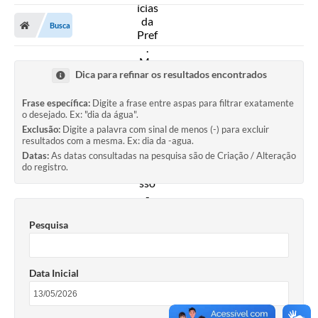
A Prefeitura
Busca
Secretarias
Diário Oficial
Dica para refinar os resultados encontrados
Transparência
Frase específica:
Digite a frase entre aspas para filtrar exatamente
o desejado. Ex: "dia da água".
Sala do Empreendedor
Exclusão:
Digite a palavra com sinal de menos (-) para excluir
resultados com a mesma. Ex: dia da -agua.
Transparência RPPS
Datas:
As datas consultadas na pesquisa são de Criação / Alteração
do registro.
Governança
AGETRAN
Pesquisa
Legislação
LGPD - Lei Geral de Proteção de Dados
Data Inicial
ITR
Conselhos Municipais