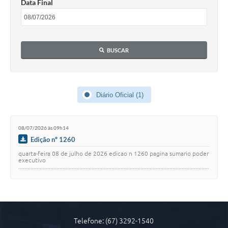
Data Final
COVID 19
Festival da Canção Regional Cerrado do Pantanal
BUSCAR
Editais
Contato
Diário Oficial MS
Diário Oficial (1)
Galeria de Vídeos
08/07/2026 às 09h14
Galeria de Fotos
Edição nº 1260
Contratos
quarta-feira 08 de julho de 2026 edicao n 1260 pagina sumario poder
executivo
.............................................................................................................................
Governo do Estado do Mato Grosso do Sul
........... 1 con…
Ouvidoria
Audiências Públicas
Telefone: (67) 3292-1540