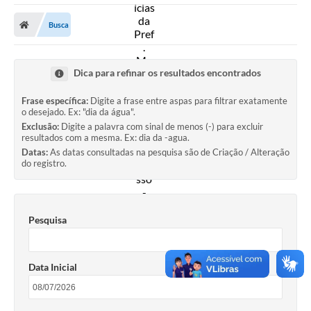
A Prefeitura
Busca
Secretarias
Diário Oficial
Dica para refinar os resultados encontrados
Transparência
Frase específica:
Digite a frase entre aspas para filtrar exatamente
o desejado. Ex: "dia da água".
Sala do Empreendedor
Exclusão:
Digite a palavra com sinal de menos (-) para excluir
resultados com a mesma. Ex: dia da -agua.
Transparência RPPS
Datas:
As datas consultadas na pesquisa são de Criação / Alteração
do registro.
Governança
AGETRAN
Pesquisa
Legislação
LGPD - Lei Geral de Proteção de Dados
Data Inicial
ITR
Conselhos Municipais